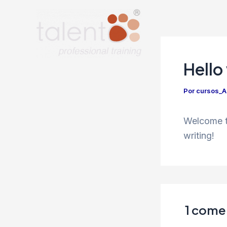
Ir
al
contenido
Hello
Por
cursos_
Welcome to
writing!
1 comen