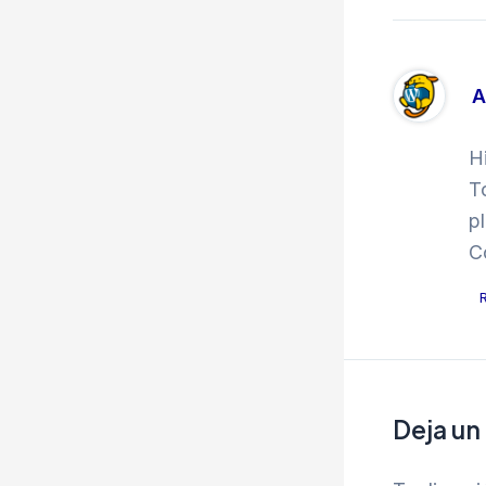
A
H
T
p
C
Deja un