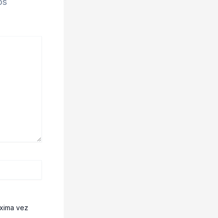
os
óxima vez