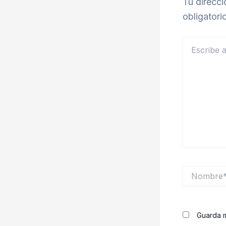
Tu direcci
obligator
Escribe
aquí...
Nombre*
Guarda m