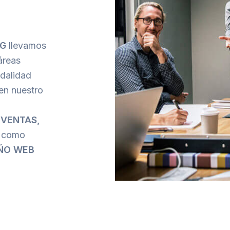
NG
llevamos
áreas
dalidad
en nuestro
 VENTAS,
s como
EÑO WEB