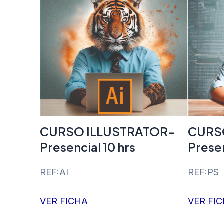
CURSO ILLUSTRATOR-
CURS
Presencial 10 hrs
Presen
REF:AI
REF:PS
VER FICHA
VER FI