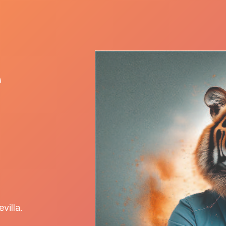
e
illa.